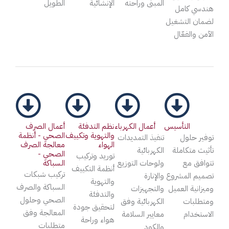
المبنى وراحته
الإنشائية
الطويل
هندسي كامل
لضمان التشغيل
الآمن والفعّال
التأسيس
أعمال الكهرباء
نظم التدفئة
أعمال الصرف
والتهوية وتكييف
الصحي - أنظمة
توفير حلول
تنفيذ التمديدات
الهواء
معالجة الصرف
تأثيث متكاملة
الكهربائية
الصحي -
توريد وتركيب
تتوافق مع
ولوحات التوزيع
السباكة
أنظمة التكييف
تركيب شبكات
تصميم المشروع
والإنارة
والتهوية
السباكة والصرف
وميزانية العميل
والتجهيزات
والتدفئة
الصحي وحلول
ومتطلبات
الكهربائية وفق
لتحقيق جودة
المعالجة وفق
الاستخدام
معايير السلامة
هواء وراحة
متطلبات
والكود