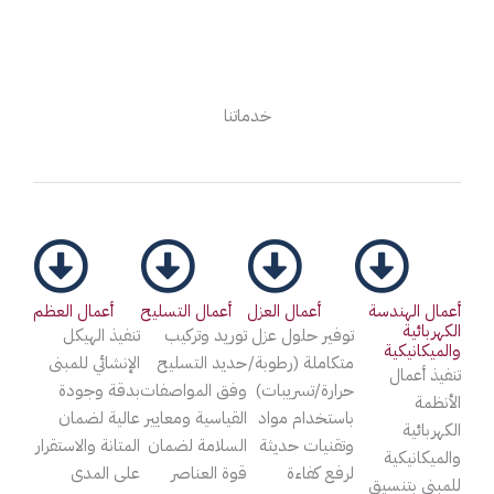
خدماتنا
أعمال الهندسة
أعمال العزل
أعمال التسليح
أعمال العظم
الكهربائية
توفير حلول عزل
توريد وتركيب
تنفيذ الهيكل
والميكانيكية
متكاملة (رطوبة/
حديد التسليح
الإنشائي للمبنى
تنفيذ أعمال
حرارة/تسريبات)
وفق المواصفات
بدقة وجودة
الأنظمة
باستخدام مواد
القياسية ومعايير
عالية لضمان
الكهربائية
وتقنيات حديثة
السلامة لضمان
المتانة والاستقرار
والميكانيكية
لرفع كفاءة
قوة العناصر
على المدى
للمبنى بتنسيق