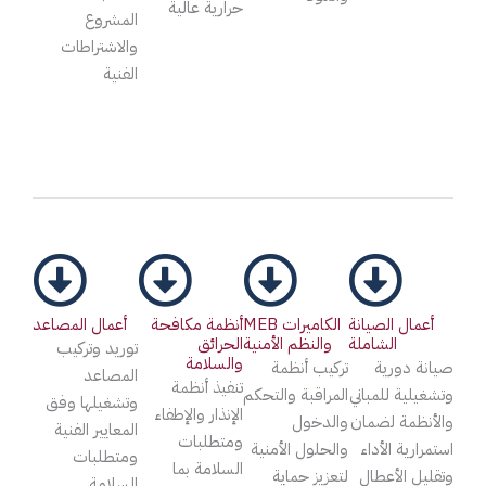
حرارية عالية
المشروع
والاشتراطات
الفنية
أعمال الصيانة
MEB الكاميرات
أنظمة مكافحة
أعمال المصاعد
الشاملة
والنظم الأمنية
الحرائق
توريد وتركيب
والسلامة
صيانة دورية
تركيب أنظمة
المصاعد
تنفيذ أنظمة
وتشغيلية للمباني
المراقبة والتحكم
وتشغيلها وفق
الإنذار والإطفاء
والأنظمة لضمان
والدخول
المعايير الفنية
ومتطلبات
استمرارية الأداء
والحلول الأمنية
ومتطلبات
السلامة بما
وتقليل الأعطال
لتعزيز حماية
السلامة