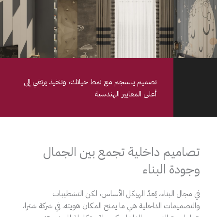
تصميم ينسجم مع نمط حياتك، وتنفيذ يرتقي إلى
أعلى المعايير الهندسية
تصاميم داخلية تجمع بين الجمال
وجودة البناء
في مجال البناء، يُعدّ الهيكل الأساس، لكن التشطيبات
والتصميمات الداخلية هي ما يمنح المكان هويته. في شركة شترا،