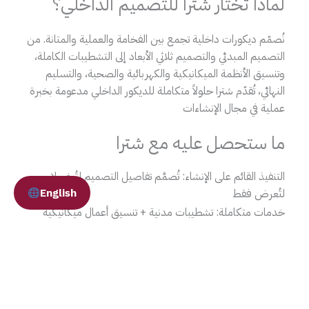
لماذا تختار شترا للتصميم الداخلي؟
نُصمّم ديكورات داخلية تجمع بين الفخامة والعملية والمتانة. من
التصميم المبدئي والتصميم ثلاثي الأبعاد إلى التشطيبات الكاملة،
وتنسيق الأنظمة الميكانيكية والكهربائية والصحية، والتسليم
النهائي، تُقدّم شترا حلولاً متكاملة للديكور الداخلي مدعومة بخبرة
عملية في مجال الإنشاءات
ما ستحصل عليه مع شترا
التنفيذ القائم على الإنشاء: تُصمَّم تفاصيل التصميم لتُبنى، لا
English
لتُعرض فقط
خدمات متكاملة: تشطيبات مدنية + تنسيق أعمال ميكانيكية
وكهربائية وصحية ضمن منهجية تسليم واحدة
جودة عالية في التنفيذ: تُنفَّذ التشطيبات تحت إشراف دقيق
ومراقبة شاملة للتفاصيل
إمكانية التخصيص: يمكن تنسيق أعمال المطابخ والنجارة
والمعادن/الألمنيوم مع الإنتاج والتركيب